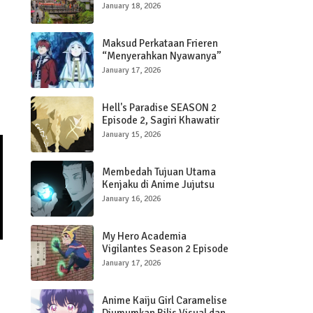
Dikunjungi
January 18, 2026
Maksud Perkataan Frieren
“Menyerahkan Nyawanya”
kepada Stark di Gua Bijih
January 17, 2026
Penahan Sihir dalam Frieren:
Beyond The Journey’s End
Hell's Paradise SEASON 2
Episode 2, Sagiri Khawatir
January 15, 2026
Membedah Tujuan Utama
Kenjaku di Anime Jujutsu
Kaisen
January 16, 2026
My Hero Academia
Vigilantes Season 2 Episode
3, Quirk Koichi Berkembang
January 17, 2026
Anime Kaiju Girl Caramelise