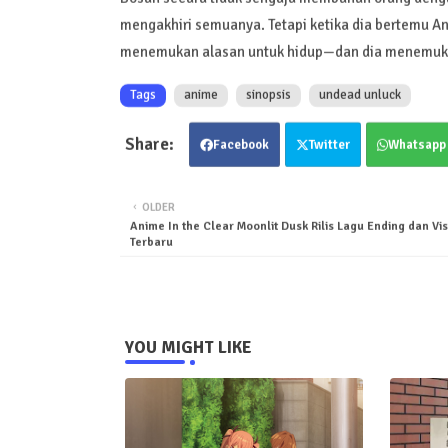
mengakhiri semuanya. Tetapi ketika dia bertemu And
menemukan alasan untuk hidup—dan dia menemuk
Tags
anime
sinopsis
undead unluck
Facebook
Twitter
Whatsapp
OLDER
Anime In the Clear Moonlit Dusk Rilis Lagu Ending dan Vi
Terbaru
YOU MIGHT LIKE