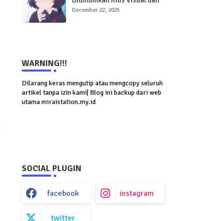
Diumumkan Rilis Visual dan
PV, Tayang 2026
December 22, 2025
WARNING!!!
Dilarang keras mengutip atau mengcopy seluruh
artikel tanpa izin kami| Blog ini backup dari web
utama miraistation.my.id
SOCIAL PLUGIN
facebook
instagram
twitter