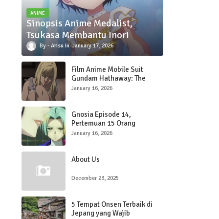
ANIME
Sinopsis Anime Medalist,
Tsukasa Membantu Inori
Arisu
January 17, 2026
Film Anime Mobile Suit
Gundam Hathaway: The
Sorcery of Nymph Circe
January 16, 2026
Kedua Rilis Trailer Terbaru
dengan Lagu OP oleh SZA
Gnosia Episode 14,
Pertemuan 15 Orang
January 16, 2026
About Us
December 23, 2025
5 Tempat Onsen Terbaik di
Jepang yang Wajib