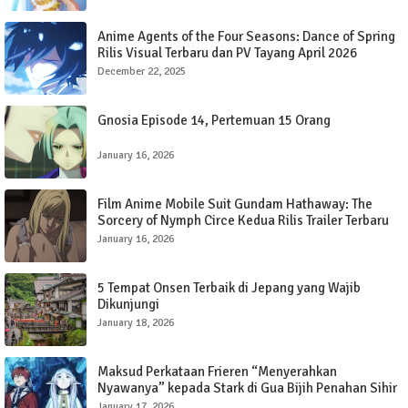
Anime Agents of the Four Seasons: Dance of Spring
Rilis Visual Terbaru dan PV Tayang April 2026
December 22, 2025
Gnosia Episode 14, Pertemuan 15 Orang
January 16, 2026
Film Anime Mobile Suit Gundam Hathaway: The
Sorcery of Nymph Circe Kedua Rilis Trailer Terbaru
dengan Lagu OP oleh SZA
January 16, 2026
5 Tempat Onsen Terbaik di Jepang yang Wajib
Dikunjungi
January 18, 2026
Maksud Perkataan Frieren “Menyerahkan
Nyawanya” kepada Stark di Gua Bijih Penahan Sihir
dalam Frieren: Beyond The Journey’s End
January 17, 2026