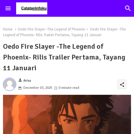
Home
Oedo Fire Slayer -The Legend of Phoenix
Oedo Fire Slayer -The
Legend of Phoenix- Rilis Trailer Pertama, Tayang 11 Januari
Oedo Fire Slayer -The Legend of
Phoenix- Rilis Trailer Pertama, Tayang
11 Januari
person
Arisu
share
December 03, 2025
0 minute read