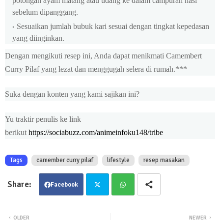
potongan ayam matang atau udang ke dalam campuran nasi
sebelum dipanggang.
Sesuaikan jumlah bubuk kari sesuai dengan tingkat kepedasan
yang diinginkan.
Dengan mengikuti resep ini, Anda dapat menikmati Camembert
Curry Pilaf yang lezat dan menggugah selera di rumah.***
Suka dengan konten yang kami sajikan ini?
Yu traktir penulis ke link
berikut
https://sociabuzz.com/animeinfoku148/tribe
Tags
camember curry pilaf
lifestyle
resep masakan
Facebook
Twit
Wha
OLDER
NEWER