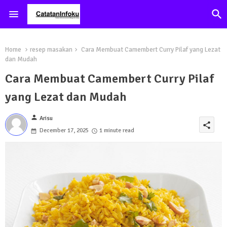
Home
resep masakan
Cara Membuat Camembert Curry Pilaf yang Lezat
dan Mudah
Cara Membuat Camembert Curry Pilaf
yang Lezat dan Mudah
person
Arisu
share
December 17, 2025
1 minute read