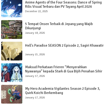
Anime Agents of the Four Seasons: Dance of Spring
Rilis Visual Terbaru dan PV Tayang April 2026
December 22, 2025
5 Tempat Onsen Terbaik di Jepang yang Wajib
Dikunjungi
January 18, 2026
Hell's Paradise SEASON 2 Episode 2, Sagiri Khawatir
January 15, 2026
Maksud Perkataan Frieren “Menyerahkan
Nyawanya” kepada Stark di Gua Bijih Penahan Sihir
dalam Frieren: Beyond The Journey’s End
January 17, 2026
My Hero Academia Vigilantes Season 2 Episode 3,
Quirk Koichi Berkembang
January 17, 2026