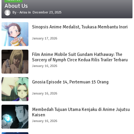
About Us
Arisu
December 23, 2025
Sinopsis Anime Medalist, Tsukasa Membantu Inori
January 17, 2026
Film Anime Mobile Suit Gundam Hathaway: The
Sorcery of Nymph Circe Kedua Rilis Trailer Terbaru
dengan Lagu OP oleh SZA
January 16, 2026
Gnosia Episode 14, Pertemuan 15 Orang
January 16, 2026
Membedah Tujuan Utama Kenjaku di Anime Jujutsu
Kaisen
January 16, 2026