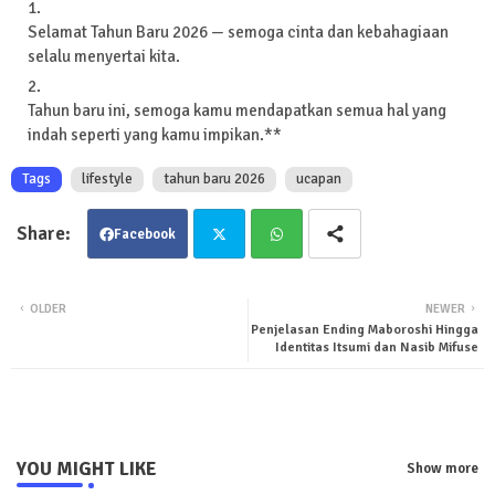
Selamat Tahun Baru 2026 — semoga cinta dan kebahagiaan
selalu menyertai kita.
Tahun baru ini, semoga kamu mendapatkan semua hal yang
indah seperti yang kamu impikan.**
Tags
lifestyle
tahun baru 2026
ucapan
Facebook
Twit
Wha
OLDER
NEWER
Penjelasan Ending Maboroshi Hingga
ter
tsa
Identitas Itsumi dan Nasib Mifuse
pp
YOU MIGHT LIKE
Show more