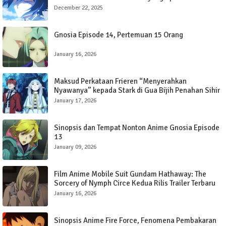
December 22, 2025
Gnosia Episode 14, Pertemuan 15 Orang
January 16, 2026
Maksud Perkataan Frieren “Menyerahkan
Nyawanya” kepada Stark di Gua Bijih Penahan Sihir
dalam Frieren: Beyond The Journey’s End
January 17, 2026
Sinopsis dan Tempat Nonton Anime Gnosia Episode
13
January 09, 2026
Film Anime Mobile Suit Gundam Hathaway: The
Sorcery of Nymph Circe Kedua Rilis Trailer Terbaru
dengan Lagu OP oleh SZA
January 16, 2026
Sinopsis Anime Fire Force, Fenomena Pembakaran