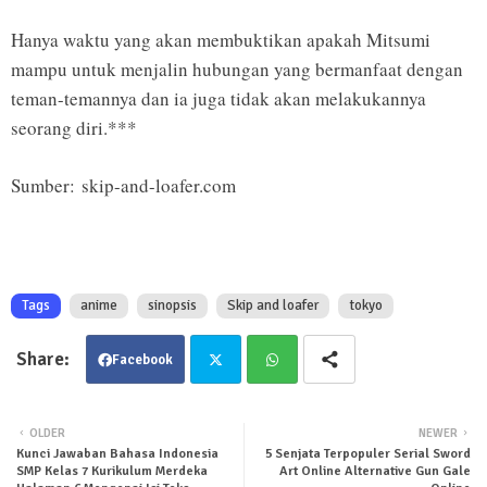
Hanya waktu yang akan membuktikan apakah Mitsumi
mampu untuk menjalin hubungan yang bermanfaat dengan
teman-temannya dan ia juga tidak akan melakukannya
seorang diri.***
Sumber: skip-and-loafer.com
Tags
anime
sinopsis
Skip and loafer
tokyo
Facebook
Twit
Wha
OLDER
NEWER
Kunci Jawaban Bahasa Indonesia
5 Senjata Terpopuler Serial Sword
ter
tsa
SMP Kelas 7 Kurikulum Merdeka
Art Online Alternative Gun Gale