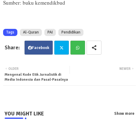
Sumber: buku kemendikbud
Tags
Al-Quran
PAI
Pendidikan
Facebook
Twit
Wha
OLDER
NEWER
Mengenal Kode Etik Jurnalistik di
ter
tsa
Media Indonesia dan Pasal-Pasalnya
pp
YOU MIGHT LIKE
Show more