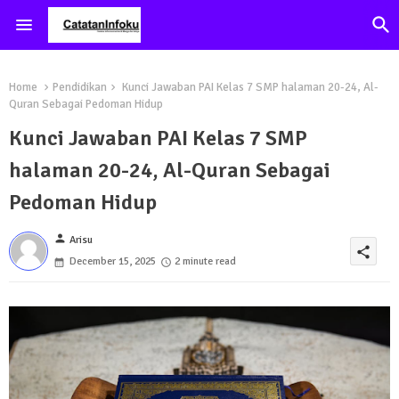
Home
Pendidikan
Kunci Jawaban PAI Kelas 7 SMP halaman 20-24, Al-
Quran Sebagai Pedoman Hidup
Kunci Jawaban PAI Kelas 7 SMP
halaman 20-24, Al-Quran Sebagai
Pedoman Hidup
person
Arisu
share
December 15, 2025
2 minute read