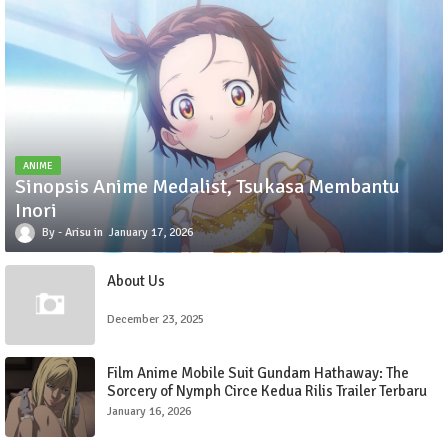
ANIME
Sinopsis Anime Medalist, Tsukasa Membantu
Inori
Arisu
January 17, 2026
About Us
December 23, 2025
Film Anime Mobile Suit Gundam Hathaway: The
Sorcery of Nymph Circe Kedua Rilis Trailer Terbaru
dengan Lagu OP oleh SZA
January 16, 2026