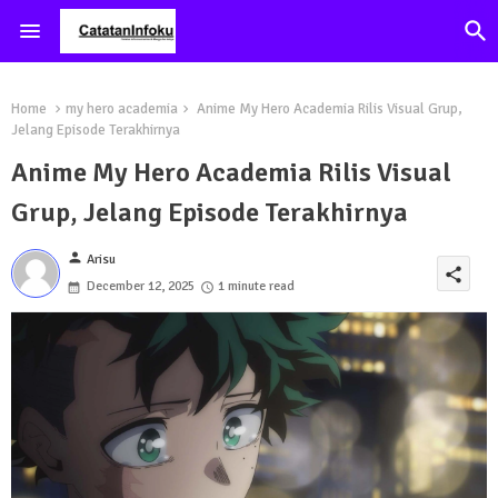
Home
my hero academia
Anime My Hero Academia Rilis Visual Grup,
Jelang Episode Terakhirnya
Anime My Hero Academia Rilis Visual
Grup, Jelang Episode Terakhirnya
person
Arisu
share
December 12, 2025
1 minute read