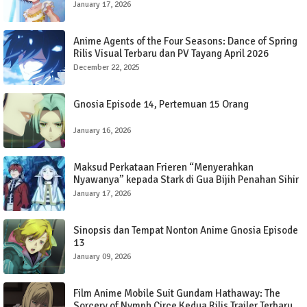
January 17, 2026
Anime Agents of the Four Seasons: Dance of Spring
Rilis Visual Terbaru dan PV Tayang April 2026
December 22, 2025
Gnosia Episode 14, Pertemuan 15 Orang
January 16, 2026
Maksud Perkataan Frieren “Menyerahkan
Nyawanya” kepada Stark di Gua Bijih Penahan Sihir
dalam Frieren: Beyond The Journey’s End
January 17, 2026
Sinopsis dan Tempat Nonton Anime Gnosia Episode
13
January 09, 2026
Film Anime Mobile Suit Gundam Hathaway: The
Sorcery of Nymph Circe Kedua Rilis Trailer Terbaru