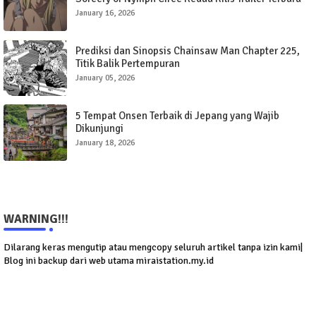
dengan Lagu OP oleh SZA
January 16, 2026
Prediksi dan Sinopsis Chainsaw Man Chapter 225,
Titik Balik Pertempuran
January 05, 2026
5 Tempat Onsen Terbaik di Jepang yang Wajib
Dikunjungi
January 18, 2026
WARNING!!!
Dilarang keras mengutip atau mengcopy seluruh artikel tanpa izin kami|
Blog ini backup dari web utama miraistation.my.id