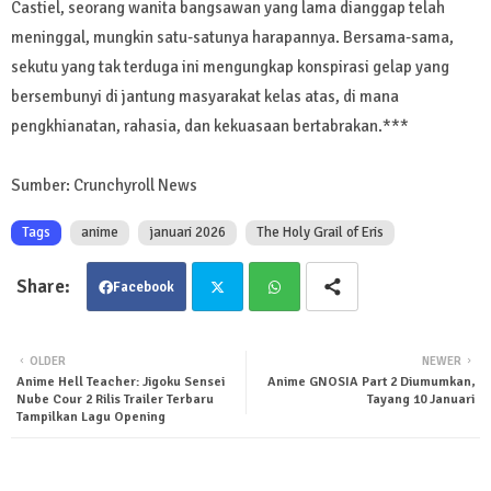
Castiel, seorang wanita bangsawan yang lama dianggap telah
meninggal, mungkin satu-satunya harapannya. Bersama-sama,
sekutu yang tak terduga ini mengungkap konspirasi gelap yang
bersembunyi di jantung masyarakat kelas atas, di mana
pengkhianatan, rahasia, dan kekuasaan bertabrakan.***
Sumber: Crunchyroll News
Tags
anime
januari 2026
The Holy Grail of Eris
Facebook
Twit
Wha
OLDER
NEWER
Anime Hell Teacher: Jigoku Sensei
Anime GNOSIA Part 2 Diumumkan,
ter
tsa
Nube Cour 2 Rilis Trailer Terbaru
Tayang 10 Januari
Tampilkan Lagu Opening
pp