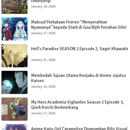
Dikunjungi
January 18, 2026
Maksud Perkataan Frieren “Menyerahkan
Nyawanya” kepada Stark di Gua Bijih Penahan Sihir
dalam Frieren: Beyond The Journey’s End
January 17, 2026
Hell's Paradise SEASON 2 Episode 2, Sagiri Khawatir
January 15, 2026
Membedah Tujuan Utama Kenjaku di Anime Jujutsu
Kaisen
January 16, 2026
My Hero Academia Vigilantes Season 2 Episode 3,
Quirk Koichi Berkembang
January 17, 2026
Anime Kaiju Girl Caramelise Diumumkan Rilis Visual